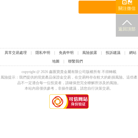
關注微信
返回頂部
異常交易處理
|
隱私申明
|
免責申明
|
風險披露
|
投訴建議
|
網站
地圖
|
聯繫我們
copyright @
2026
鑫匯寶貴金屬有限公司版權所有 不得轉載
風險提示：我們提供的現貨產品保證金交易，在交易時存在較大的虧損風險。這些產
品不一定適合每一位投資者，請確保您完全瞭解所涉及的風險。
本站內容僅供參考，非操作建議，請您自行決策交易。