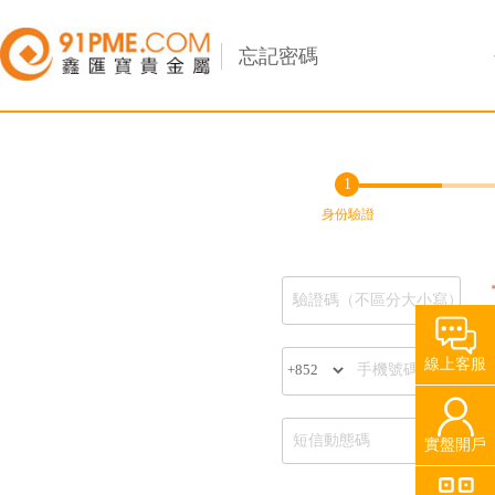
忘記密碼
1
身份驗證
線上客服
實盤開戶